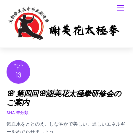
Skip
Men
to
content
2025
11
13
🌸 第四回🌸謝美花太極拳研修会の
ご案内
未分類
SHA
気血水をととのえ、しなやかで美しい、逞しいエネルギ
ーをめぐらせましょう。