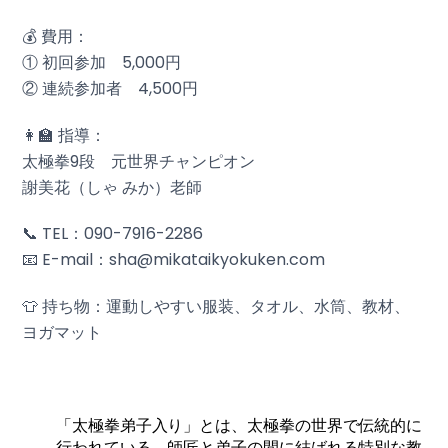
💰 費用：
① 初回参加 5,000円
② 連続参加者 4,500円
👩‍🏫 指導：
太極拳9段 元世界チャンピオン
謝美花（しゃ みか）老師
📞 TEL：090-7916-2286
📧 E-mail：sha@mikataikyokuken.com
👕 持ち物：運動しやすい服装、タオル、水筒、教材、
ヨガマット
「太極拳弟子入り」とは、太極拳の世界で伝統的に
行われている、師匠と弟子の間に結ばれる特別な教