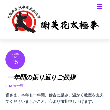
Skip
Men
to
content
2025
12
15
一年間の振り返りご挨拶
未分類
SHA
皆さま、本年も一年間、稽古に励み、温かく教室を支え
てくださいましたこと、心より御礼申し上げます。