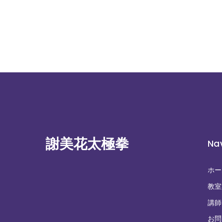
謝美花太極拳
Na
ホー
教室
講師
お問