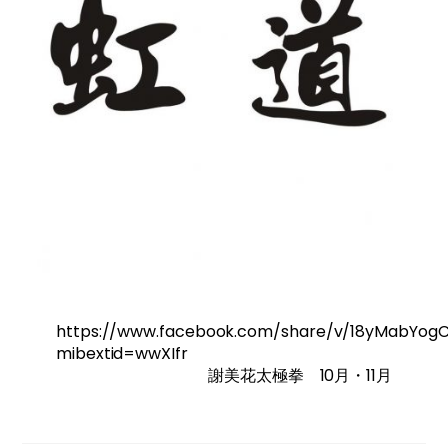
https://www.facebook.com/share/v/18yMabYog
mibextid=wwXIfr
謝美花太極拳 10月・11月