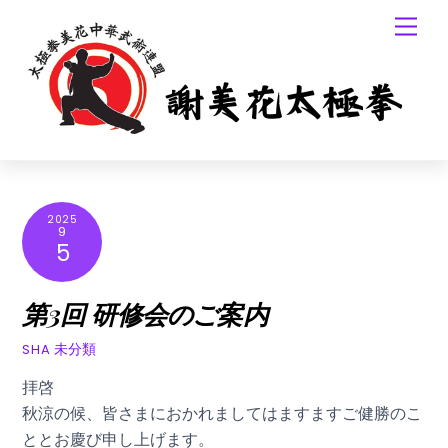
Skip
Men
to
content
2025
9
5
第3回 研修会のご案内
未分類
SHA
拝啓
秋涼の候、皆さまにおかれましてはますますご健勝のこ
ととお慶び申し上げます。