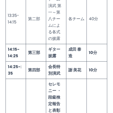
演武 第
一～第
13:35-
第二部
八チー
各チーム
40分
14:15
ムによ
る各式
の披露
14:15-
ギター
成田 泰
第三部
10
分
14:25
披露
造
14:25-:
会長特
第四部
謝 美花
10
分
35
別演武
セレモ
ニー ・
段級検
定報告
と表彰