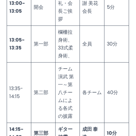
13:00-
礼・会
謝 美花
開会
5分
13:05
長ご挨
会長
拶
欄柵拉
13:05-
身術、
第一部
全員
30分
13:35
33式柔
身術、
チーム
演武 第
一～第
13:35-
第二部
八チー
各チーム
40分
14:15
ムによ
る各式
の披露
14:15-
ギター
成田 泰
第三部
10
分