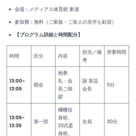
会場：メディアス体育館 東浦
参加費：無料（ご家族・ご友人の見学も歓迎）
【プログラム詳細と時間配分】
担当／備
所要時間
時間
区分
内容
考
抱拳
13:00-
礼・会
謝 美花
開会
5分
13:05
長ご挨
会長
拶
欄柵拉
13:05-
身術、
第一部
全員
30分
13:35
33式柔
身術、