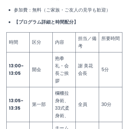
参加費：無料（ご家族・ご友人の見学も歓迎）
【プログラム詳細と時間配分】
担当／備
所要時間
時間
区分
内容
考
抱拳
13:00-
礼・会
謝 美花
開会
5分
13:05
長ご挨
会長
拶
欄柵拉
13:05-
身術、
第一部
全員
30分
13:35
33式柔
身術、
チーム