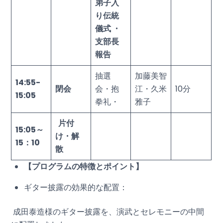
弟子入
り伝統
儀式 ・
支部長
報告
抽選
加藤美智
14:55-
閉会
会・抱
江・久米
10分
15:05
拳礼・
雅子
片付
15:05
～
け・解
15：10
散
【プログラムの特徴とポイント】
ギター披露の効果的な配置：
成田泰造様のギター披露を、演武とセレモニーの中間