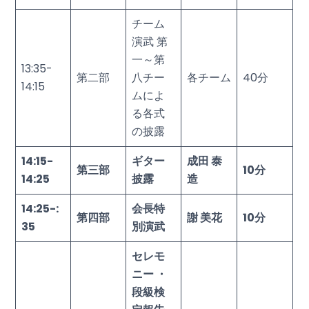
チーム
演武 第
一～第
13:35-
第二部
八チー
各チーム
40分
14:15
ムによ
る各式
の披露
14:15-
ギター
成田 泰
第三部
10
分
14:25
披露
造
14:25-:
会長特
第四部
謝 美花
10
分
35
別演武
セレモ
ニー ・
段級検