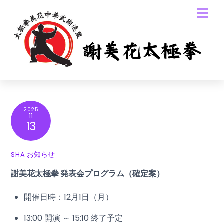
Skip
Men
to
content
2025
11
13
お知らせ
SHA
謝美花太極拳 発表会プログラム（確定案）
開催日時：12月1日（月）
13:00 開演 ～ 15:10 終了予定