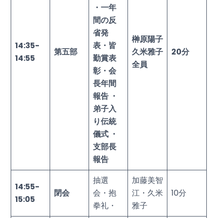
・一年
間の反
省発
榊原陽子
14:35-
表・皆
第五部
久米雅子
20
分
14:55
勤賞表
全員
彰・会
長年間
報告 ・
弟子入
り伝統
儀式 ・
支部長
報告
抽選
加藤美智
14:55-
閉会
会・抱
江・久米
10分
15:05
拳礼・
雅子