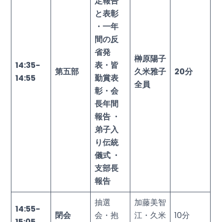
定報告
と表彰
・一年
間の反
省発
榊原陽子
14:35-
表・皆
第五部
久米雅子
20
分
14:55
勤賞表
全員
彰・会
長年間
報告 ・
弟子入
り伝統
儀式 ・
支部長
報告
抽選
加藤美智
14:55-
閉会
会・抱
江・久米
10分
15:05